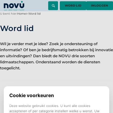
WORD LID
INLOGGEN
U bent hier:
Home
Word lid
Word lid
Wil je verder met je idee? Zoek je ondersteuning of
informatie? Of ben je bedrijfsmatig betrokken bij innovatie
en uitvindingen? Dan biedt de NOVU drie soorten
lidmaatschappen. Onderstaand worden de diensten
toegelicht.
Aspirant-lid
Ben je beginnend uitvinder? Met dit Aspirant
lidmaatschap volg je de workshop 'Van idee naar
markt', krijg je het certificaat Uitvinden: Basis, én