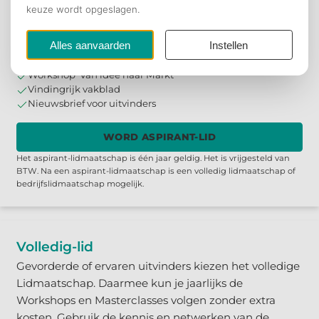
ontvang je Vindingrijk: het vakblad voor de uitvinder
voor één jaar.
€ 95
,00
JAAR
Workshop 'Van idee naar Markt'
Vindingrijk vakblad
Nieuwsbrief voor uitvinders
WORD ASPIRANT-LID
Het aspirant-lidmaatschap is één jaar geldig. Het is vrijgesteld van
BTW. Na een aspirant-lidmaatschap is een volledig lidmaatschap of
bedrijfslidmaatschap mogelijk.
Volledig-lid
Gevorderde of ervaren uitvinders kiezen het volledige
Lidmaatschap. Daarmee kun je jaarlijks de
Workshops en Masterclasses volgen zonder extra
kosten. Gebruik de kennis en netwerken van de