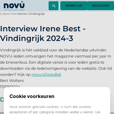
WORD LID
INLOGGEN
U bent hier:
Home
Vindingrijk
Interview Irene Best -
Vindingrijk 2024-3
Vindingrijk is hét vakblad voor de Nederlandse uitvinder.
NOVU-leden ontvangen het magazine viermaal per jaar in
de brievenbus. Een digitale versie is voor leden gratis te
downloaden via de ledenomgeving van de website. Ook lid
worden? Kijk op
novu.nl/wordlid
Bert Wolters
17/09/2024
De nieuwe paperclip