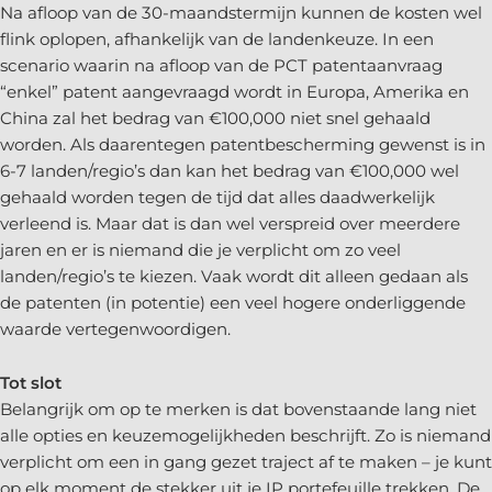
Na afloop van de 30-maandstermijn kunnen de kosten wel
flink oplopen, afhankelijk van de landenkeuze. In een
scenario waarin na afloop van de PCT patentaanvraag
“enkel” patent aangevraagd wordt in Europa, Amerika en
China zal het bedrag van €100,000 niet snel gehaald
worden. Als daarentegen patentbescherming gewenst is in
6-7 landen/regio’s dan kan het bedrag van €100,000 wel
gehaald worden tegen de tijd dat alles daadwerkelijk
verleend is. Maar dat is dan wel verspreid over meerdere
jaren en er is niemand die je verplicht om zo veel
landen/regio’s te kiezen. Vaak wordt dit alleen gedaan als
de patenten (in potentie) een veel hogere onderliggende
waarde vertegenwoordigen.
Tot slot
Belangrijk om op te merken is dat bovenstaande lang niet
alle opties en keuzemogelijkheden beschrijft. Zo is niemand
verplicht om een in gang gezet traject af te maken – je kunt
op elk moment de stekker uit je IP portefeuille trekken. De