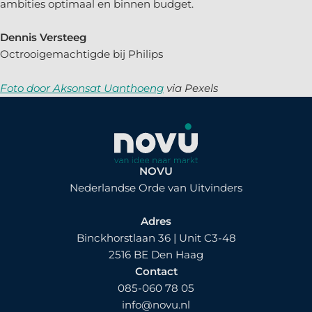
ambities optimaal en binnen budget.
Dennis Versteeg
Octrooigemachtigde bij Philips
Foto door Aksonsat Uanthoeng
via Pexels
NOVU
Nederlandse Orde van Uitvinders
Adres
Binckhorstlaan 36 | Unit C3-48
2516 BE Den Haag
Contact
085-060 78 05
info@novu.nl