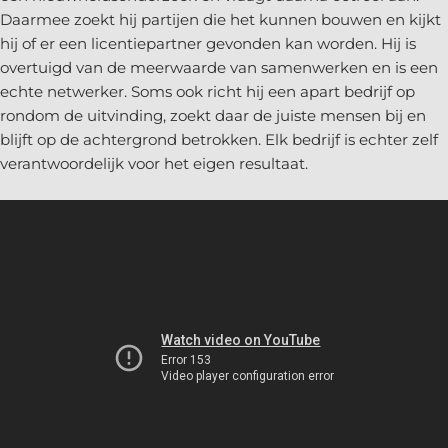
Daarmee zoekt hij partijen die het kunnen bouwen en kijkt
hij of er een licentiepartner gevonden kan worden. Hij is
overtuigd van de meerwaarde van samenwerken en is een
echte netwerker. Soms ook richt hij een apart bedrijf op
rondom de uitvinding, zoekt daar de juiste mensen bij en
blijft op de achtergrond betrokken. Elk bedrijf is echter zelf
verantwoordelijk voor het eigen resultaat.