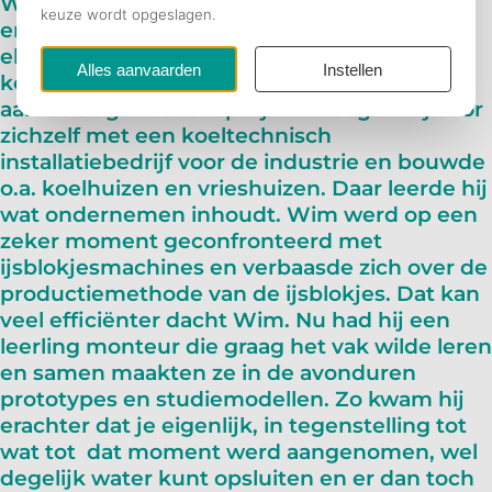
Wim Schoonen is ondernemer en uitvinder
en ook in die volgorde. Na zijn opleiding in
elektronica, industriële automatisering en
koudetechniek ging hij in de vleesindustrie
e
aan de slag. Maar al op zijn 24
begon hij voor
zichzelf met een koeltechnisch
installatiebedrijf voor de industrie en bouwde
o.a. koelhuizen en vrieshuizen. Daar leerde hij
wat ondernemen inhoudt. Wim werd op een
zeker moment geconfronteerd met
ijsblokjesmachines en verbaasde zich over de
productiemethode van de ijsblokjes. Dat kan
veel efficiënter dacht Wim. Nu had hij een
leerling monteur die graag het vak wilde leren
en samen maakten ze in de avonduren
prototypes en studiemodellen. Zo kwam hij
erachter dat je eigenlijk, in tegenstelling tot
wat tot dat moment werd aangenomen, wel
degelijk water kunt opsluiten en er dan toch