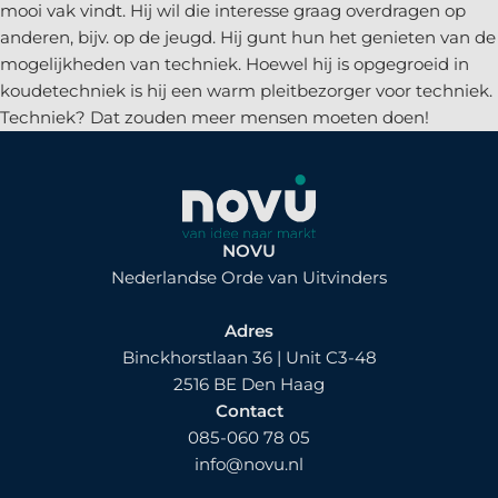
mooi vak vindt. Hij wil die interesse graag overdragen op
anderen, bijv. op de jeugd. Hij gunt hun het genieten van de
mogelijkheden van techniek. Hoewel hij is opgegroeid in
koudetechniek is hij een warm pleitbezorger voor techniek.
Techniek? Dat zouden meer mensen moeten doen!
NOVU
Nederlandse Orde van Uitvinders
Adres
Binckhorstlaan 36 | Unit C3-48
2516 BE Den Haag
Contact
085-060 78 05
info@novu.nl