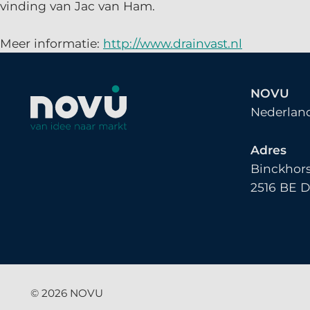
vinding van Jac van Ham.
Meer informatie:
http://www.drainvast.nl
NOVU
Nederland
Adres
Binckhors
2516 BE 
© 2026
NOVU