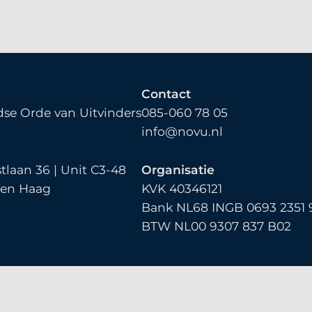
Contact
se Orde van Uitvinders
085-060 78 05
info@novu.nl
tlaan 36 | Unit C3-48
Organisatie
Den Haag
KVK 40346121
Bank NL68 INGB 0693 2351 
BTW NL00 9307 837 B02